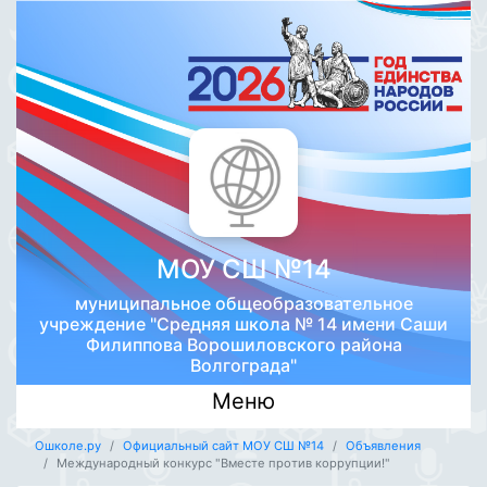
МОУ СШ №14
муниципальное общеобразовательное
учреждение "Средняя школа № 14 имени Саши
Филиппова Ворошиловского района
Волгограда"
Меню
Ошколе.ру
Официальный сайт МОУ СШ №14
Объявления
Международный конкурс "Вместе против коррупции!"